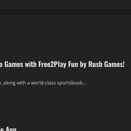
no Games with Free2Play Fun by Rush Games!
y, along with a world-class sportsbook...
no App