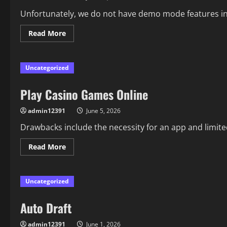
Unfortunately, we do not have demo mode features in o
Read
Read More
more
about
Best
Malaysia
Uncategorized
Online
Casino
in
Malaysia
Play Casino Games Online
for
2025
BSN
admin12391
June 5, 2026
Drawbacks include the necessity for an app and limited
Read
Read More
more
about
Play
Casino
Uncategorized
Games
Online
Auto Draft
admin12391
June 1, 2026