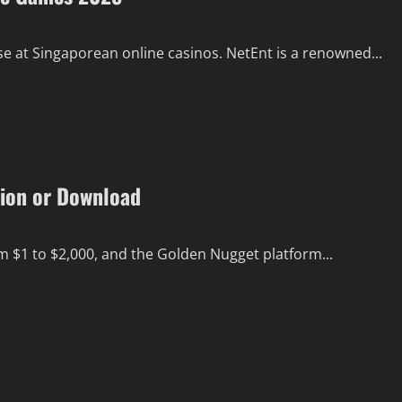
t Singaporean online casinos. NetEnt is a renowned...
tion or Download
m $1 to $2,000, and the Golden Nugget platform...